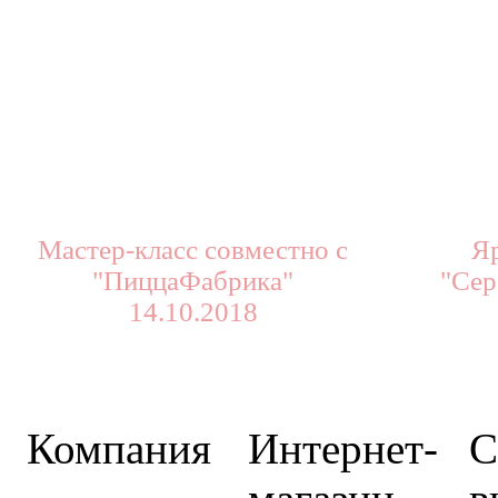
Мастер-класс совместно с
Я
"ПиццаФабрика"
"Сер
14.10.2018
Компания
Интернет-
С