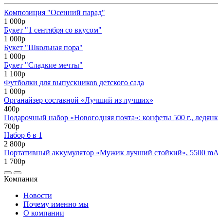
Композиция "Осенний парад"
1 000р
Букет "1 сентября со вкусом"
1 000р
Букет "Школьная пора"
1 000р
Букет "Сладкие мечты"
1 100р
Футболки для выпускников детского сада
1 000р
Органайзер составной «Лучший из лучших»
400р
Подарочный набор «Новогодняя почта»: конфеты 500 г., ледянк
700р
Набор 6 в 1
2 800р
Портативный аккумулятор «Мужик лучший стойкий», 5500 mAh,
1 700р
Компания
Новости
Почему именно мы
О компании