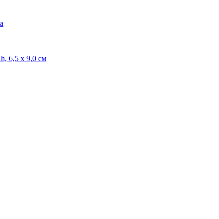
а
 6,5 х 9,0 см