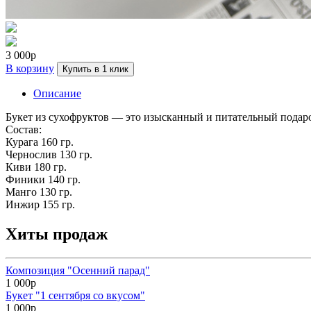
3 000р
В корзину
Купить в 1 клик
Описание
Букет из сухофруктов — это изысканный и питательный подарок
Состав:
Курага 160 гр.
Чернослив 130 гр.
Киви 180 гр.
Финики 140 гр.
Манго 130 гр.
Инжир 155 гр.
Хиты продаж
Композиция "Осенний парад"
1 000р
Букет "1 сентября со вкусом"
1 000р