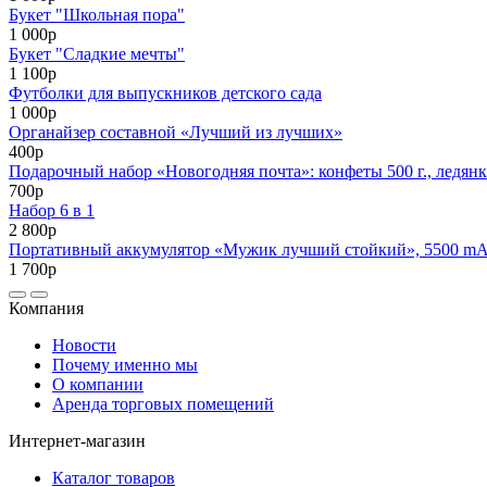
Букет "Школьная пора"
1 000р
Букет "Сладкие мечты"
1 100р
Футболки для выпускников детского сада
1 000р
Органайзер составной «Лучший из лучших»
400р
Подарочный набор «Новогодняя почта»: конфеты 500 г., ледянк
700р
Набор 6 в 1
2 800р
Портативный аккумулятор «Мужик лучший стойкий», 5500 mAh,
1 700р
Компания
Новости
Почему именно мы
О компании
Аренда торговых помещений
Интернет-магазин
Каталог товаров